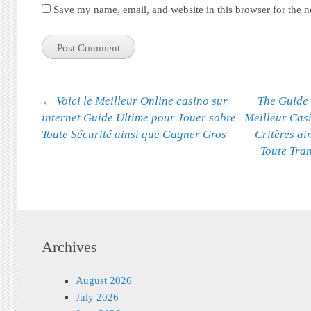
Save my name, email, and website in this browser for the 
Post navigation
←
Voici le Meilleur Online casino sur
The Guide 
internet Guide Ultime pour Jouer sobre
Meilleur Cas
Toute Sécurité ainsi que Gagner Gros
Critères ai
Toute Tran
Archives
August 2026
July 2026