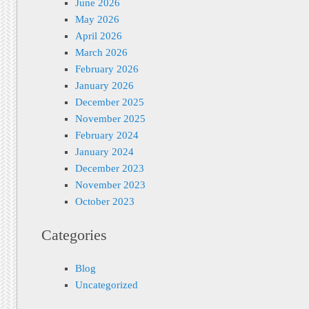
June 2026
May 2026
April 2026
March 2026
February 2026
January 2026
December 2025
November 2025
February 2024
January 2024
December 2023
November 2023
October 2023
Categories
Blog
Uncategorized