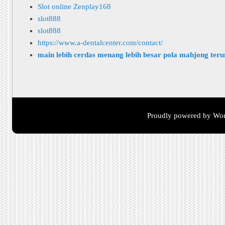
Slot online Zenplay168
slot888
slot888
https://www.a-dentalcenter.com/contact/
main lebih cerdas menang lebih besar pola mahjong ter
Proudly powered by Wor