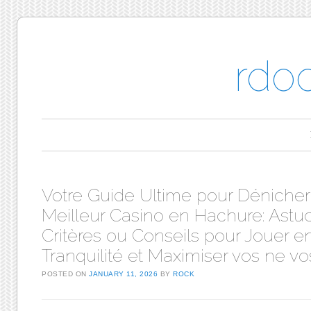
rdo
Main menu
Skip to content
Votre Guide Ultime pour Dénicher
Meilleur Casino en Hachure: Astu
Critères ou Conseils pour Jouer e
Tranquilité et Maximiser vos ne v
POSTED ON
JANUARY 11, 2026
BY
ROCK