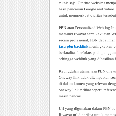
teknis saja. Otoritas websites men
hasil pencarian Google and yahoo.
untuk memperkuat otoritas tersebut
PBN atau Personalized Web log Int
memiliki riwayat serta kekuatan
secara profesional, PBN dapat men
jasa pbn backlink
meningkatkan be
berkualitas berfokus pada penggunaa
sehingga weblink yang dihasilkan 
Keunggulan utama jasa PBN oneway l
Oneway link tidak ditempatkan sec
di dalam konten yang relevan deng
oneway link terlihat seperti referen
mesin pencari.
Url yang digunakan dalam PBN berku
Riwayat url diperiksa untuk memast