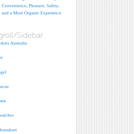
Convenience, Pleasure, Safety,
and a More Organic Experience
groll/Sidebar
okies Australia
ot
gel
macau
иев
watches
bonukset