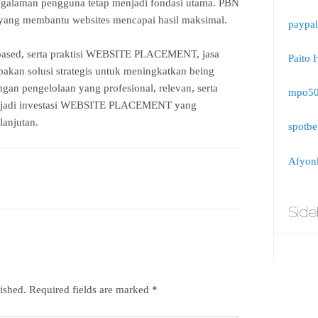
engalaman pengguna tetap menjadi fondasi utama. PBN
s yang membantu websites mencapai hasil maksimal.
paypal
b based, serta praktisi WEBSITE PLACEMENT, jasa
Paito 
akan solusi strategis untuk meningkatkan being
ngan pengelolaan yang profesional, relevan, serta
mpo5
njadi investasi WEBSITE PLACEMENT yang
lanjutan.
spotbe
Afyonk
Side
ished.
Required fields are marked
*