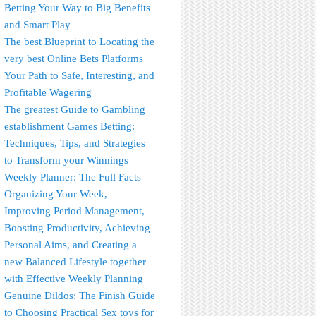
Betting Your Way to Big Benefits
and Smart Play
The best Blueprint to Locating the
very best Online Bets Platforms
Your Path to Safe, Interesting, and
Profitable Wagering
The greatest Guide to Gambling
establishment Games Betting:
Techniques, Tips, and Strategies
to Transform your Winnings
Weekly Planner: The Full Facts
Organizing Your Week,
Improving Period Management,
Boosting Productivity, Achieving
Personal Aims, and Creating a
new Balanced Lifestyle together
with Effective Weekly Planning
Genuine Dildos: The Finish Guide
to Choosing Practical Sex toys for