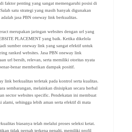
jadi faktor penting yang sangat memengaruhi posisi di
 Salah satu strategi yang masih banyak digunakan
 adalah jasa PBN oneway link berkualitas.
eract merupakan jaringan websites dengan url yang
 WEBSITE PLACEMENT yang baik. Ketika dikelola
jadi sumber oneway link yang sangat efektif untuk
ing ranked websites. Jasa PBN oneway link
n url bersih, relevan, serta memiliki otoritas nyata
benar-benar memberikan dampak positif.
ink berkualitas terletak pada kontrol serta kualitas.
ara sembarangan, melainkan disisipkan secara herbal
an sector websites specific. Pendekatan ini membuat
si alami, sehingga lebih aman serta efektif di mata
alitas biasanya telah melalui proses seleksi ketat.
ikan tidak pernah terkena penalti, memiliki profil