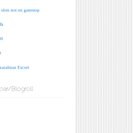
 slots not on gamstop
Hk
00
t
arahisar Escort
bar/Blogroll