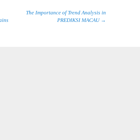
The Importance of Trend Analysis in
ains
PREDIKSI MACAU
→