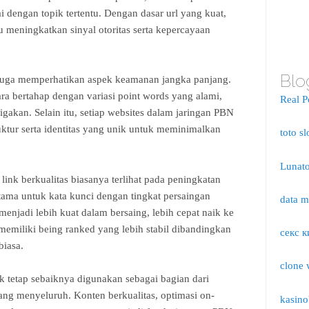
i dengan topik tertentu. Dengan dasar url yang kuat,
meningkatkan sinyal otoritas serta kepercayaan
Blo
 juga memperhatikan aspek keamanan jangka panjang.
a bertahap dengan variasi point words yang alami,
Real P
gakan. Selain itu, setiap websites dalam jaringan PBN
ruktur serta identitas yang unik untuk meminimalkan
toto sl
Lunato
k berkualitas biasanya terlihat pada peningkatan
tama untuk kata kunci dengan tingkat persaingan
data 
enjadi lebih kuat dalam bersaing, lebih cepat naik ke
memiliki being ranked yang lebih stabil dibandingkan
секс к
iasa.
clone 
k tetap sebaiknya digunakan sebagai bagian dari
 menyeluruh. Konten berkualitas, optimasi on-
kasino