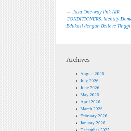
Post navigation
←
Jasa One-way link AIR
CONDITIONERS. identity Dom
Edukasi dengan Believe Tinggi
Archives
August 2026
July 2026
June 2026
May 2026
April 2026
March 2026
February 2026
January 2026
December 2025