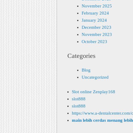
November 2025
February 2024
January 2024
December 2023
November 2023
October 2023
Categories
Blog
Uncategorized
Slot online Zenplay168
slot888
slot888
https://www.a-dentalcenter.com/c
main lebih cerdas menang lebi