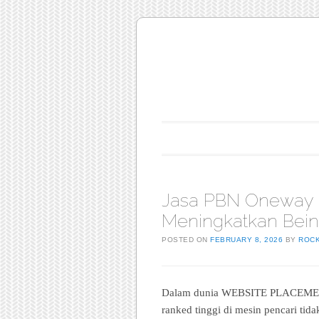
Main menu
Skip to content
Jasa PBN Oneway li
Meningkatkan Bein
POSTED ON
FEBRUARY 8, 2026
BY
ROC
Dalam dunia WEBSITE PLACEMENT
ranked tinggi di mesin pencari tid