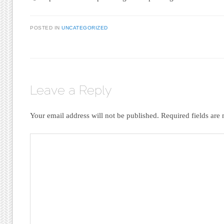
POSTED IN
UNCATEGORIZED
Leave a Reply
Your email address will not be published.
Required fields ar