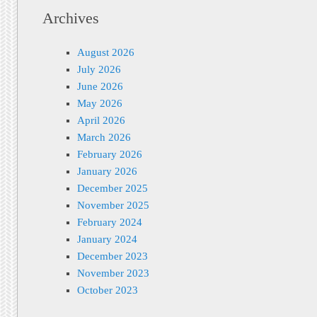
Archives
August 2026
July 2026
June 2026
May 2026
April 2026
March 2026
February 2026
January 2026
December 2025
November 2025
February 2024
January 2024
December 2023
November 2023
October 2023